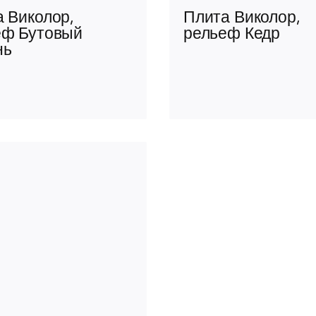
 Виколор,
Плита Виколор,
еф Бутовый
рельеф Кедр
нь