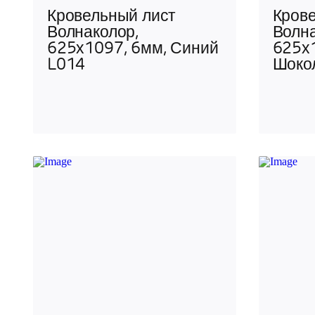
Кровельный лист
Кров
Волнаколор,
Волна
625х1097, 6мм, Синий
625х
L014
Шоко