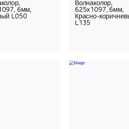
колор,
Волнаколор,
1097, 6мм,
625х1097, 6мм,
ный L050
Красно-коричнев
L135