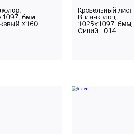
колор,
Кровельный лист
х1097, 6мм,
Волнаколор,
жевый X160
1025х1097, 6мм,
Синий L014