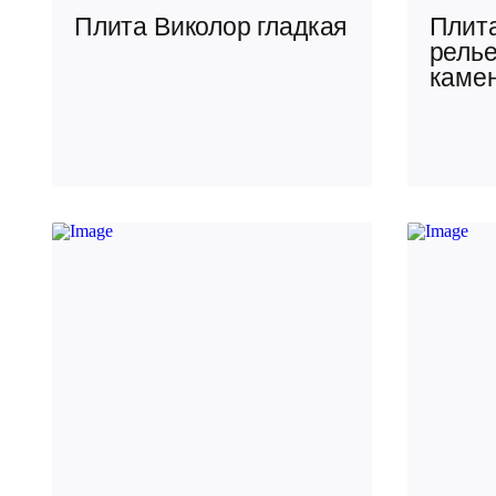
Плита Виколор гладкая
Плита
рель
каме