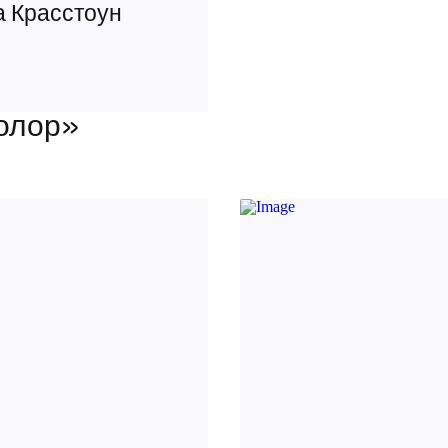
а Красстоун
олор»