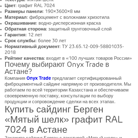
Текстура
: Мятый шелк
Цвет
: графит RAL 7024
Размеры панели
: 190×3600×8 мм
Материал
: фиброцемент с волокнами хризотила
Окрашивание
: водно-дисперсионная краска
Обратная сторона
: защитный грунтовочный слой
Гарантия
: 12 лет
Срок службы
: более 30 лет
Нормативный документ
: ТУ 23.65.12-009-58801035-
2018
Рейтинг качества
: входит в «100 лучших товаров России»
Почему выбирают Onyx Trade в
Астане?
Компания
Onyx Trade
предлагает сертифицированный
фиброцементный сайдинг напрямую от производителя. Мы
работаем по всей территории Казахстана и обеспечиваем
своевременную поставку, консультации по выбору
продукции и сопровождение сделки на всех этапах.
Купить сайдинг Берген
«Мятый шелк» графит RAL
7024 в Астане