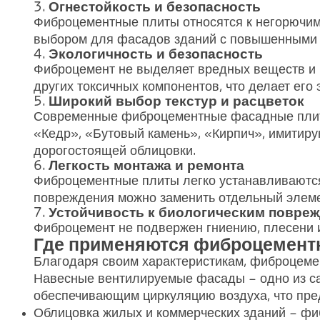
3.
Огнестойкость и безопасность
Фиброцементные плиты относятся к негорючим 
выбором для фасадов зданий с повышенными 
4.
Экологичность и безопасность
Фиброцемент не выделяет вредных веществ и п
других токсичных компонентов, что делает его
5.
Широкий выбор текстур и расцветок
Современные фиброцементные фасадные плиты
«Кедр», «Бутовый камень», «Кирпич», имитир
дорогостоящей облицовки.
6.
Легкость монтажа и ремонта
Фиброцементные плиты легко устанавливаются
повреждения можно заменить отдельный элеме
7.
Устойчивость к биологическим повре
Фиброцемент не подвержен гниению, плесени и
Где применяются фиброцемент
Благодаря своим характеристикам, фиброцеме
Навесные вентилируемые фасады – одно из са
обеспечивающим циркуляцию воздуха, что пре
Облицовка жилых и коммерческих зданий – фиб